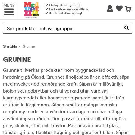
MENY
Ekologisk och giftfritt!
Fri hemleverans över 499 kr!
Gratis paketinslagning!
Produkten har blivit tillagd i varukorgen
Startsida
Grunne
GRUNNE
Grunne tillverkar produkter inom byggnadsvård och
inredning på Öland. Grunnes linoljesåpa är en effektiv såpa
med mycket god rengörande kraft. Såpan är miljövänlig,
biologiskt nedbrytbar och tillverkad utan vare sig
klarningsmedel eller konserveringsmedel samt är fri från
artificiella färgämnen. Såpan ersätter många kemiska
rengöringsmedel vi använder i vardagen och har många
användningsområden. Den passar utmärkt till att rengöra
golv, klinker, sten och träytor. Passar även bra till glas,
fönster grillen, fläckborttagning och göra rent bilen. Såpan