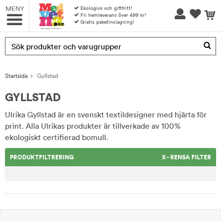
MENY
Ekologisk och giftfritt!
Fri hemleverans över 499 kr!
Gratis paketinslagning!
Produkten har blivit tillagd i varukorgen
Startsida
Gyllstad
GYLLSTAD
Ulrika Gyllstad är en svenskt textildesigner med hjärta för
print. Alla Ulrikas produkter är tillverkade av 100%
ekologiskt certifierad bomull.
PRODUKTFILTRERING
X - RENSA FILTER