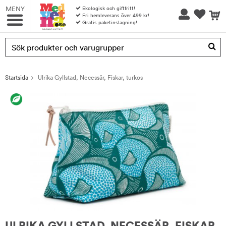
MENY
Ekologisk och giftfritt!
Fri hemleverans över 499 kr!
Gratis paketinslagning!
Produkten har blivit tillagd i varukorgen
Startsida
Ulrika Gyllstad, Necessär, Fiskar, turkos
ULRIKA GYLLSTAD, NECESSÄR, FISKAR,