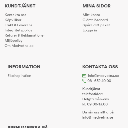
KUNDTJÄNST
MINA SIDOR
Kontakta oss
Mitt konto
Köpvillkor
Glömt lösenord
Frakt & Leverans
Spåra ditt paket
Integritetspolicy
Logga in
Returer & Reklamationer
Miljöpolicy
Om Medvetna.se
INFORMATION
KONTAKTA OSS
Ekoinspiration
info@medvetna.se
08 - 652 40 00
Kundtjänst
telefontider:
Helgfri mån-ons
kl. 09.00-13.00
Du når oss alltid på
info@medvetna.se
PRENUMERERA PÅ