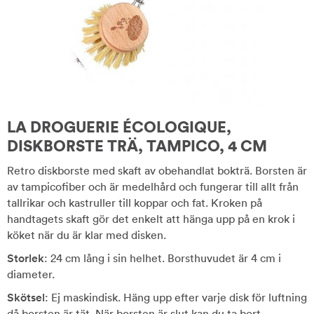
LA DROGUERIE ÉCOLOGIQUE,
DISKBORSTE TRÄ, TAMPICO, 4 CM
Retro diskborste med skaft av obehandlat bokträ. Borsten är
av tampicofiber och är medelhård och fungerar till allt från
tallrikar och kastruller till koppar och fat. Kroken på
handtagets skaft gör det enkelt att hänga upp på en krok i
köket när du är klar med disken.
Storlek
: 24 cm lång i sin helhet. Borsthuvudet är 4 cm i
diameter.
Skötsel
: Ej maskindisk. Häng upp efter varje disk för luftning
då borsten är tät. När borsten är slut kan du ta bort