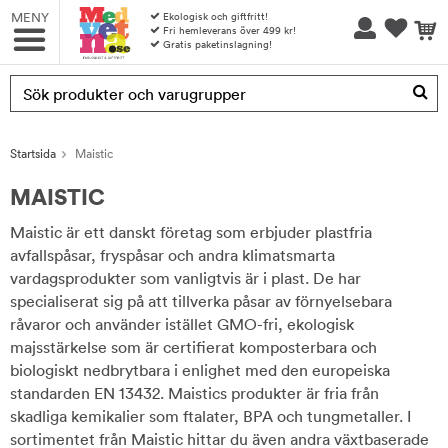
MENY
Ekologisk och giftfritt!
Fri hemleverans över 499 kr!
Gratis paketinslagning!
Produkten har blivit tillagd i varukorgen
Startsida
Maistic
MAISTIC
Maistic är ett danskt företag som erbjuder plastfria
avfallspåsar, fryspåsar och andra klimatsmarta
vardagsprodukter som vanligtvis är i plast. De har
specialiserat sig på att tillverka påsar av förnyelsebara
råvaror och använder istället GMO-fri, ekologisk
majsstärkelse som är certifierat komposterbara och
biologiskt nedbrytbara i enlighet med den europeiska
standarden EN 13432. Maistics produkter är fria från
skadliga kemikalier som ftalater, BPA och tungmetaller. I
sortimentet från Maistic hittar du även andra växtbaserade