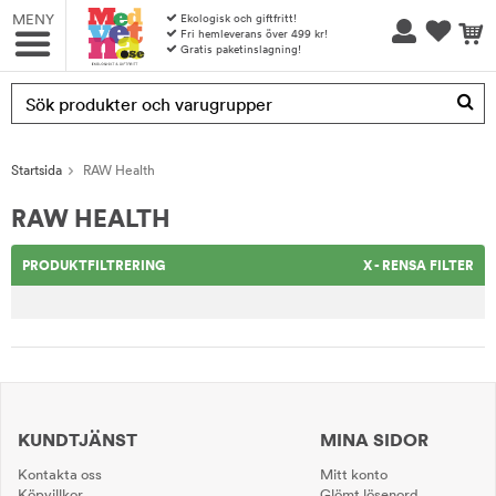
MENY
Ekologisk och giftfritt!
Fri hemleverans över 499 kr!
Gratis paketinslagning!
Produkten har blivit tillagd i varukorgen
Startsida
RAW Health
RAW HEALTH
PRODUKTFILTRERING
X - RENSA FILTER
KUNDTJÄNST
MINA SIDOR
Kontakta oss
Mitt konto
Köpvillkor
Glömt lösenord