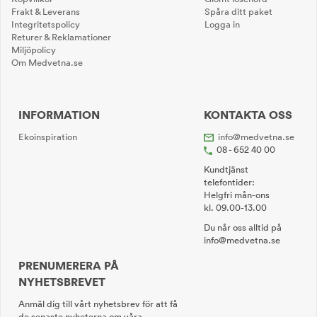
Frakt & Leverans
Spåra ditt paket
Integritetspolicy
Logga in
Returer & Reklamationer
Miljöpolicy
Om Medvetna.se
INFORMATION
KONTAKTA OSS
Ekoinspiration
info@medvetna.se
08 - 652 40 00
Kundtjänst
telefontider:
Helgfri mån-ons
kl. 09.00-13.00
Du når oss alltid på
info@medvetna.se
PRENUMERERA PÅ
NYHETSBREVET
Anmäl dig till vårt nyhetsbrev för att få
de senaste nyheterna om våra