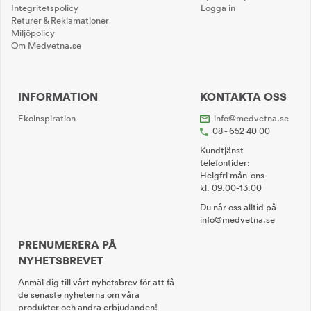
Integritetspolicy
Logga in
Returer & Reklamationer
Miljöpolicy
Om Medvetna.se
INFORMATION
KONTAKTA OSS
Ekoinspiration
info@medvetna.se
08 - 652 40 00
Kundtjänst
telefontider:
Helgfri mån-ons
kl. 09.00-13.00
Du når oss alltid på
info@medvetna.se
PRENUMERERA PÅ
NYHETSBREVET
Anmäl dig till vårt nyhetsbrev för att få
de senaste nyheterna om våra
produkter och andra erbjudanden!