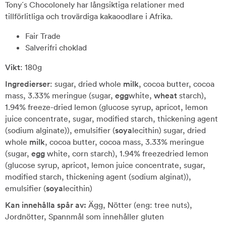
Tony´s Chocolonely har långsiktiga relationer med
tillförlitliga och trovärdiga kakaoodlare i Afrika.
Fair Trade
Salverifri choklad
Vikt
: 180g
Ingredierser
: sugar, dried whole
milk
, cocoa butter, cocoa
mass, 3.33% meringue (sugar,
egg
white,
wheat
starch),
1.94% freeze-dried lemon (glucose syrup, apricot, lemon
juice concentrate, sugar, modified starch, thickening agent
(sodium alginate)), emulsifier (
soya
lecithin) sugar, dried
whole
milk
, cocoa butter, cocoa mass, 3.33% meringue
(sugar,
egg
white, corn starch), 1.94% freezedried lemon
(glucose syrup, apricot, lemon juice concentrate, sugar,
modified starch, thickening agent (sodium alginat)),
emulsifier (
soya
lecithin)
Kan innehålla spår av:
Ägg, Nötter (eng: tree nuts),
Jordnötter, Spannmål som innehåller gluten