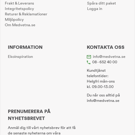
Frakt & Leverans
Spåra ditt paket
Integritetspolicy
Logga in
Returer & Reklamationer
Miljöpolicy
Om Medvetna.se
INFORMATION
KONTAKTA OSS
Ekoinspiration
info@medvetna.se
08 - 652 40 00
Kundtjänst
telefontider:
Helgfri mån-ons
kl. 09.00-13.00
Du når oss alltid på
info@medvetna.se
PRENUMERERA PÅ
NYHETSBREVET
Anmäl dig till vårt nyhetsbrev för att få
de senaste nyheterna om våra