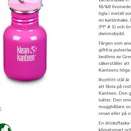
18/&8 livsmedel
ögla i metall s
en karbinhake. 
(PP # 5) och li
dammskydd.
Färgen som anvä
giftfria pulver
bedöms av Gre
säkerställer att
Kanteens höga 
Rostfritt stål ä
att fästa på rost
Kanteen. Den ger
lukter. Den smi
mugghållare och
E
resan eller på 
En dricksflaska 
klimatsmart och 