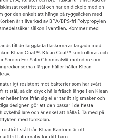
sklassat rostfritt stål och har en dickpip med en
om gör den enkelt att hänga på ryggsäcken med
Korken är tillverkad av BPA/BPS-fri Polypropylen
vsmedelssäker silikon i ventilen. Kommer med
nds till de färgglada flaskorna är färgade med
lacken Klean Coat™. Klean Coat™ kontrolleras och
enScreen For SaferChemicals®-metoden som
 ingredienserna i färgen håller håller Klean
krav.
r naturligt resistent mot bakterier som har svårt
fritt stål, så din dryck hålls fräsch länge i en Klean
 heller inte ifrån sig eller tar åt sig smaker och
diga designen gör att den passar i de flesta
 cykelhållare och är enkel att hålla i. Ta med på
utflykten med förskolan.
i rostfritt stål från Klean Kanteen är ett
giftfritt alternativ för ditt barn.