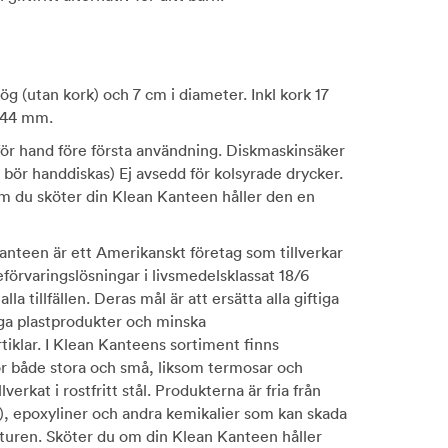
ög (utan kork) och 7 cm i diameter. Inkl kork 17
 44 mm.
för hand före första användning. Diskmaskinsäker
r bör handdiskas) Ej avsedd för kolsyrade drycker.
Om du sköter din Klean Kanteen håller den en
anteen är ett Amerikanskt företag som tillverkar
förvaringslösningar i livsmedelsklassat 18/6
 alla tillfällen. Deras mål är att ersätta alla giftiga
ga plastprodukter och minska
iklar. I Klean Kanteens sortiment finns
ör både stora och små, liksom termosar och
llverkat i rostfritt stål. Produkterna är fria från
), epoxyliner och andra kemikalier som kan skada
turen. Sköter du om din Klean Kanteen håller