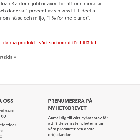
 Klean Kanteen jobbar även för att minimera sin
h donerar 1 procent av sin vinst till ideella
nom hälsa och miljö, ”1 % for the planet”.
e denna produkt i vårt sortiment för tillfället.
rtsida »
A OSS
PRENUMERERA PÅ
NYHETSBREVET
etna.se
0 00
Anmäl dig till vårt nyhetsbrev för
att få de senaste nyheterna om
lefontider:
våra produkter och andra
ns
erbjudanden!
00