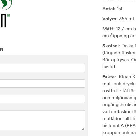
Antal:
1st
Volym
: 355 ml.
Mått
: 12,7 cm h
cm Öppning är
Skötsel
: Diska 
ON
(färgade flasko
Bör ej frysas. 
livstid.
Fakta
: Klean K
mat- och drycke
rostfritt stål för
och miljöovänli
engångsbruksart
vattenflaskor f
matlådor- allt ti
bisfenol A (BPA
kroppen och na