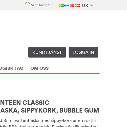
Mina favoriter
KUNDTJÄNST
LOGGA IN
OGISK FAQ
OM OSS
NTEEN CLASSIC
ASKA, SIPPYKORK, BUBBLE GUM
55 ml vattenflaska med sippy-kork är en rostfri
 från BPA, ftalater och bly. Flaskan är tillverkad av