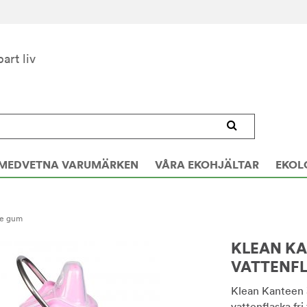
bart liv
MEDVETNA VARUMÄRKEN
VÅRA EKOHJÄLTAR
EKOL
le gum
KLEAN KA
VATTENFL
Klean Kanteen 3
vattenflaska fri