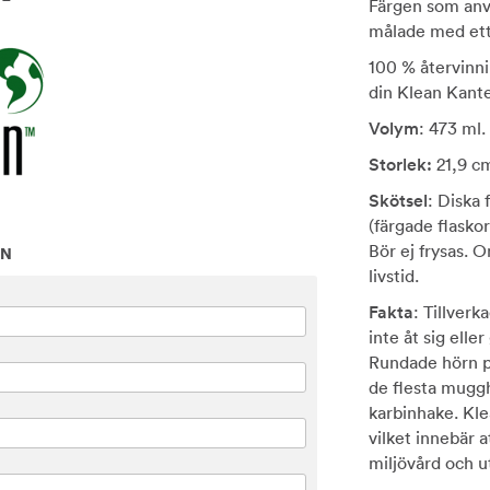
Färgen som anvä
målade med ett 
100 % återvinni
din Klean Kante
Volym
: 473 ml.
Storlek:
21,9 c
Skötsel
: Diska 
(färgade flasko
Bör ej frysas. 
ON
livstid.
Fakta
: Tillverk
inte åt sig elle
Rundade hörn på
de flesta muggh
karbinhake. Kle
vilket innebär a
miljövård och u