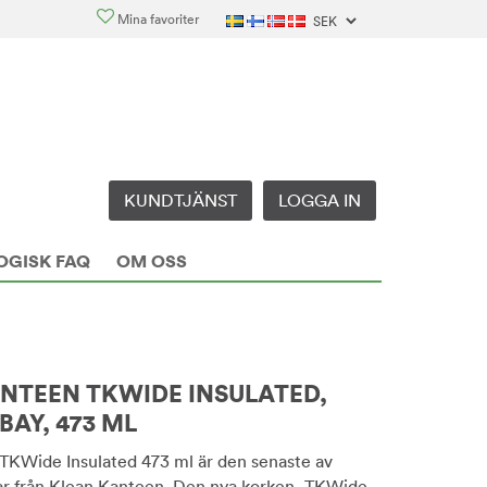
Mina favoriter
KUNDTJÄNST
LOGGA IN
OGISK FAQ
OM OSS
NTEEN TKWIDE INSULATED,
BAY, 473 ML
TKWide Insulated 473 ml är den senaste av
ar från Klean Kanteen. Den nya korken, TKWide