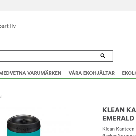
bart liv
MEDVETNA VARUMÄRKEN
VÅRA EKOHJÄLTAR
EKOL
l
KLEAN KA
EMERALD 
Klean Kanteen 
flaskor/termos