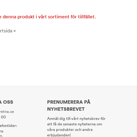
e denna produkt i vårt sortiment för tillfället.
rtsida »
A OSS
PRENUMERERA PÅ
NYHETSBREVET
etna.se
0 00
Anmäl dig till vårt nyhetsbrev för
att få de senaste nyheterna om
lefontider:
våra produkter och andra
ns
erbjudanden!
00