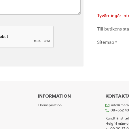
Tyvärr ingår int
Till butikens sta
Sitemap »
INFORMATION
KONTAKT
Ekoinspiration
info@medv
08 - 652 4
Kundtjänst te
Helgfri mån-o
kl. 09.00-13.