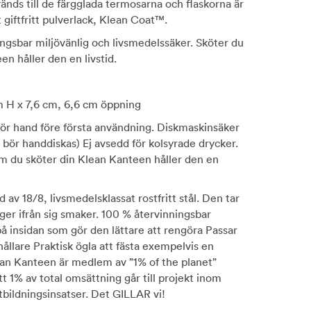
nds till de färgglada termosarna och flaskorna är
giftfritt pulverlack, Klean Coat™.
ngsbar miljövänlig och livsmedelssäker. Sköter du
en håller den en livstid.
m H x 7,6 cm, 6,6 cm öppning
för hand före första användning. Diskmaskinsäker
r bör handdiskas) Ej avsedd för kolsyrade drycker.
Om du sköter din Klean Kanteen håller den en
ad av 18/8, livsmedelsklassat rostfritt stål. Den tar
r ger ifrån sig smaker. 100 % återvinningsbar
 insidan som gör den lättare att rengöra Passar
ållare Praktisk ögla att fästa exempelvis en
an Kanteen är medlem av ”1% of the planet”
tt 1% av total omsättning går till projekt inom
tbildningsinsatser. Det GILLAR vi!