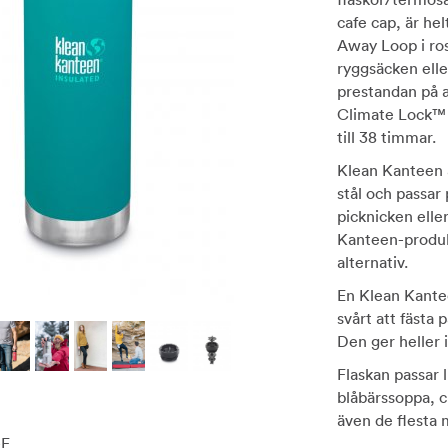
cafe cap, är he
Away Loop i ros
ryggsäcken elle
prestandan på a
Climate Lock™ i
till 38 timmar.
Klean Kanteen ä
stål och passar p
picknicken elle
Kanteen-produkt
alternativ.
En Klean Kantee
svårt att fästa p
Den ger heller i
Flaskan passar l
blåbärssoppa, c
även de flesta 
-E