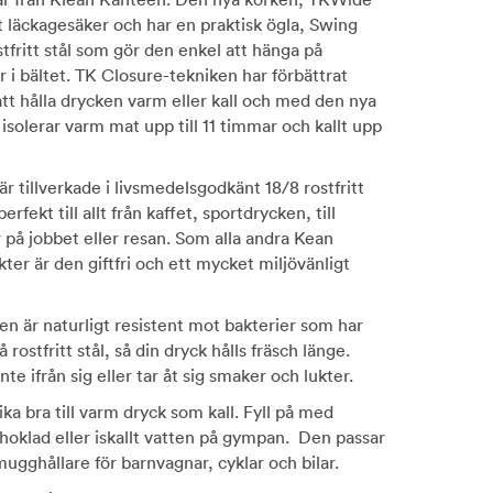
lt läckagesäker och har en praktisk ögla, Swing
tfritt stål som gör den enkel att hänga på
r i bältet. TK Closure-tekniken har förbättrat
tt hålla drycken varm eller kall och med den nya
solerar varm mat upp till 11 timmar och kallt upp
r tillverkade i livsmedelsgodkänt 18/8 rostfritt
erfekt till allt från kaffet, sportdrycken, till
r på jobbet eller resan. Som alla andra Kean
er är den giftfri och ett mycket miljövänligt
n är naturligt resistent mot bakterier som har
å rostfritt stål, så din dryck hålls fräsch länge.
nte ifrån sig eller tar åt sig smaker och lukter.
ika bra till varm dryck som kall. Fyll på med
hoklad eller iskallt vatten på gympan. Den passar
mugghållare för barnvagnar, cyklar och bilar.