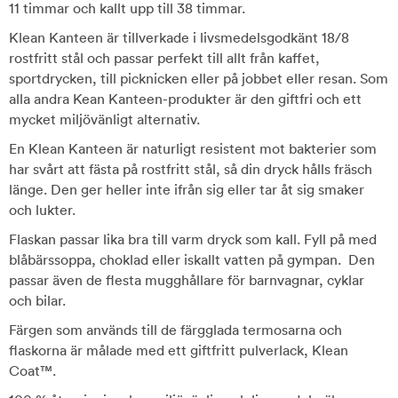
11 timmar och kallt upp till 38 timmar.
Klean Kanteen är tillverkade i livsmedelsgodkänt 18/8
rostfritt stål och passar perfekt till allt från kaffet,
sportdrycken, till picknicken eller på jobbet eller resan. Som
alla andra Kean Kanteen-produkter är den giftfri och ett
mycket miljövänligt alternativ.
En Klean Kanteen är naturligt resistent mot bakterier som
har svårt att fästa på rostfritt stål, så din dryck hålls fräsch
länge. Den ger heller inte ifrån sig eller tar åt sig smaker
och lukter.
Flaskan passar lika bra till varm dryck som kall. Fyll på med
blåbärssoppa, choklad eller iskallt vatten på gympan. Den
passar även de flesta mugghållare för barnvagnar, cyklar
och bilar.
Färgen som används till de färgglada termosarna och
flaskorna är målade med ett giftfritt pulverlack, Klean
Coat™.