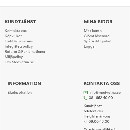
KUNDTJÄNST
MINA SIDOR
Kontakta oss
Mitt konto
Köpvillkor
Glömt lösenord
Frakt & Leverans
Spåra ditt paket
Integritetspolicy
Logga in
Returer & Reklamationer
Miljöpolicy
Om Medvetna.se
INFORMATION
KONTAKTA OSS
Ekoinspiration
info@medvetna.se
08 - 652 40 00
Kundtjänst
telefontider:
Helgfri mån-ons
kl. 09.00-13.00
Du når oss alltid på