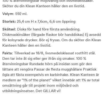
100 % återvinningsbar miljövänlig och livsmedelssäker.
Sköter du din Klean Kanteen håller den en livstid.
Volym
: 592 ml.
Storlek:
25,4 cm H x 7,6cm, 6,6 cm öppning
Skötsel
: Diska för hand före första användning.
Diskmaskinsäker (färgade flaskor bör handdiskas) Ej avsedd
för kolsyrade drycker. Bör ej frysas. Om du sköter din Klean
Kanteen håller den en livstid.
Fakta
: Tillverkad av 18/8, livsmedelsklassat rostfritt stål.
Den tar inte åt sig eller ger ifrån sig smaker. 100 %
återvinningsbar Rundade hörn på insidan som gör den
lättare att rengöra Passar de flesta mugghållare Praktisk
ögla att fästa exempelvis en karbinhake. Klean Kanteen är
medlem av ”1% of the planet” vilket innebär att 1% av total
omsättning går till projekt inom miljövård och
utbildningsinsatser. Det GILLAR vi!