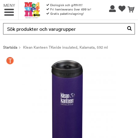
MENY
Ekologisk och giftfritt!
Fri hemleverans över 499 kr!
Gratis paketinslagning!
Produkten har blivit tillagd i varukorgen
Startsida
Klean Kanteen TKwide insulated, Kalamata, 592 ml