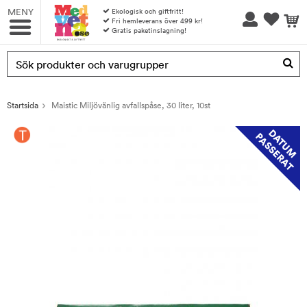
MENY
Ekologisk och giftfritt!
Fri hemleverans över 499 kr!
Gratis paketinslagning!
Produkten har blivit tillagd i varukorgen
Startsida
Maistic Miljövänlig avfallspåse, 30 liter, 10st
D
T
U
M
A
S
S
E
R
A
A
P
T