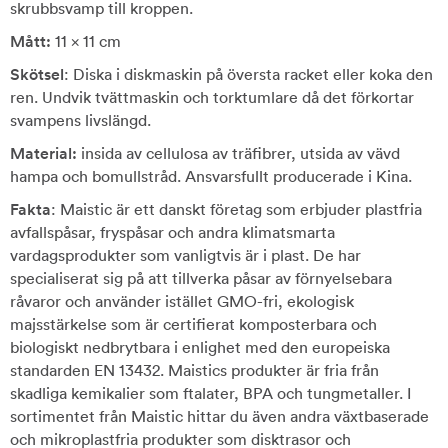
skrubbsvamp till kroppen.
Mått:
11 x 11 cm
Skötsel
: Diska i diskmaskin på översta racket eller koka den
ren. Undvik tvättmaskin och torktumlare då det förkortar
svampens livslängd.
Material:
insida av cellulosa av träfibrer, utsida av vävd
hampa och bomullstråd. Ansvarsfullt producerade i Kina.
Fakta
: Maistic är ett danskt företag som erbjuder plastfria
avfallspåsar, fryspåsar och andra klimatsmarta
vardagsprodukter som vanligtvis är i plast. De har
specialiserat sig på att tillverka påsar av förnyelsebara
råvaror och använder istället GMO-fri, ekologisk
majsstärkelse som är certifierat komposterbara och
biologiskt nedbrytbara i enlighet med den europeiska
standarden EN 13432. Maistics produkter är fria från
skadliga kemikalier som ftalater, BPA och tungmetaller. I
sortimentet från Maistic hittar du även andra växtbaserade
och mikroplastfria produkter som disktrasor och