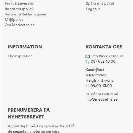
Frakt & Leverans
Spåra ditt paket
Integritetspolicy
Logga in
Returer & Reklamationer
Miljöpolicy
Om Medvetna.se
INFORMATION
KONTAKTA OSS
Ekoinspiration
info@medvetna.se
08 - 652 40 00
Kundtjänst
telefontider:
Helgfri mån-ons
kl. 09.00-13.00
Du når oss alltid på
info@medvetna.se
PRENUMERERA PÅ
NYHETSBREVET
Anmäl dig till vårt nyhetsbrev för att få
de senaste nyheterna om våra