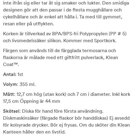
inte ifrån sig eller tar åt sig smaker och lukter. Den smidiga
designen gör att den passar i de flesta mugghållare och
cykelhållare och är enkel att hålla i. Ta med till gymmet,
resan eller på utflykten.
Korken är tillverkad av BPA/BPS-fri Polypropylen (PP # 5)
och livsmedelssäker silikon. Kommer med Sportkork.
Färgen som används till de färgglada termosarna och
flaskorna är målade med ett giftfritt pulverlack, Klean
Coat™.
Antal:
1st
Volym
: 355 ml.
Mått
: 12,7 cm hög (utan kork) och 7 cm i diameter. Inkl kork
17,5 cm Öppning är 44 mm
Skötsel
: Diska för hand före första användning.
Diskmaskinsäker (färgade flaskor bör handdiskas) Ej avsedd
för kolsyrade drycker. Bör ej frysas. Om du sköter din Klean
Kanteen håller den en livstid.