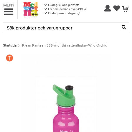
MENY
Ekologisk och giftfritt!
Fri hemleverans över 499 kr!
Gratis paketinslagning!
Produkten har blivit tillagd i varukorgen
Startsida
Klean Kanteen 355ml giftfri vattenflaska - Wild Orchid