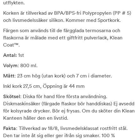
utflykten.
Korken är tillverkad av BPA/BPS-fri Polypropylen (PP # 5)
och livsmedelssäker silikon. Kommer med Sportkork.
Färgen som används till de färgglada termosarna och
flaskorna är målade med ett giftfritt pulverlack, Klean
Coat™.
Antal:
1st
Volym
: 800 ml.
Mått
: 23 cm hög (utan kork) och 7 cm i diameter.
Inkl kork 27,5 cm, Öppning är 44 mm
Skötsel
: Diska för hand före första användning.
Diskmaskinsäker (färgade flaskor bör handdiskas) Ej avsedd
för kolsyrade drycker. Bör ej frysas. Om du sköter din Klean
Kanteen håller den en livstid.
Fakta
: Tillverkad av 18/8, livsmedelsklassat rostfritt stål.
Den tar inte åt sig eller ger ifrån sig smaker. 100 %