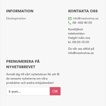
INFORMATION
KONTAKTA OSS
Ekoinspiration
info@medvetna.se
08 - 652 40 00
Kundtjänst
telefontider:
Helgfri mån-ons
kl. 09.00-13.00
Du når oss alltid på
info@medvetna.se
PRENUMERERA PÅ
NYHETSBREVET
Anmäl dig till vårt nyhetsbrev för att få
de senaste nyheterna om våra
produkter och andra erbjudanden!
OK