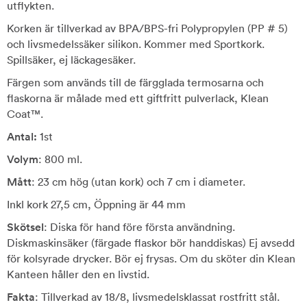
utflykten.
Korken är tillverkad av BPA/BPS-fri Polypropylen (PP # 5)
och livsmedelssäker silikon. Kommer med Sportkork.
Spillsäker, ej läckagesäker.
Färgen som används till de färgglada termosarna och
flaskorna är målade med ett giftfritt pulverlack, Klean
Coat™.
Antal:
1st
Volym
: 800 ml.
Mått
: 23 cm hög (utan kork) och 7 cm i diameter.
Inkl kork 27,5 cm, Öppning är 44 mm
Skötsel
: Diska för hand före första användning.
Diskmaskinsäker (färgade flaskor bör handdiskas) Ej avsedd
för kolsyrade drycker. Bör ej frysas. Om du sköter din Klean
Kanteen håller den en livstid.
Fakta
: Tillverkad av 18/8, livsmedelsklassat rostfritt stål.