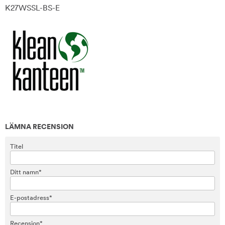
K27WSSL-BS-E
LÄMNA RECENSION
Titel
Ditt namn*
E-postadress*
Recension*