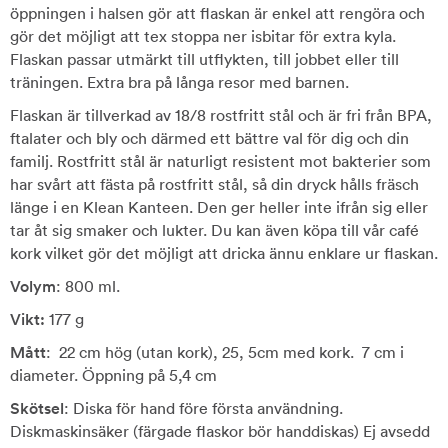
öppningen i halsen gör att flaskan är enkel att rengöra och
gör det möjligt att tex stoppa ner isbitar för extra kyla.
Flaskan passar utmärkt till utflykten, till jobbet eller till
träningen. Extra bra på långa resor med barnen.
Flaskan är tillverkad av 18/8 rostfritt stål och är fri från BPA,
ftalater och bly och därmed ett bättre val för dig och din
familj. Rostfritt stål är naturligt resistent mot bakterier som
har svårt att fästa på rostfritt stål, så din dryck hålls fräsch
länge i en Klean Kanteen. Den ger heller inte ifrån sig eller
tar åt sig smaker och lukter. Du kan även köpa till vår café
kork vilket gör det möjligt att dricka ännu enklare ur flaskan.
Volym
: 800 ml.
Vikt:
177 g
Mått
: 22 cm hög (utan kork), 25, 5cm med kork. 7 cm i
diameter. Öppning på 5,4 cm
Skötsel
: Diska för hand före första användning.
Diskmaskinsäker (färgade flaskor bör handdiskas) Ej avsedd