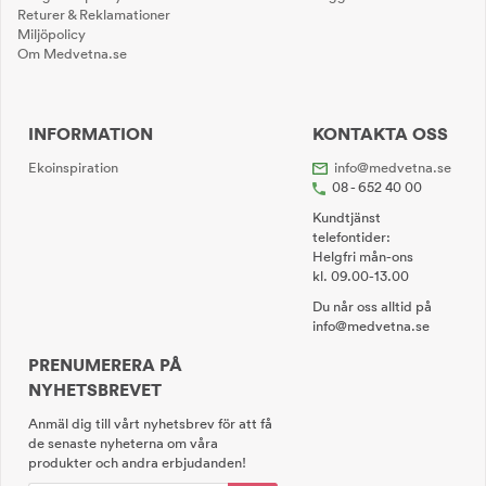
Returer & Reklamationer
Miljöpolicy
Om Medvetna.se
INFORMATION
KONTAKTA OSS
Ekoinspiration
info@medvetna.se
08 - 652 40 00
Kundtjänst
telefontider:
Helgfri mån-ons
kl. 09.00-13.00
Du når oss alltid på
info@medvetna.se
PRENUMERERA PÅ
NYHETSBREVET
Anmäl dig till vårt nyhetsbrev för att få
de senaste nyheterna om våra
produkter och andra erbjudanden!