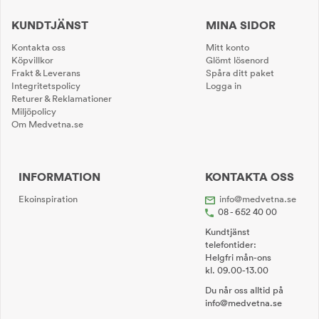
KUNDTJÄNST
MINA SIDOR
Kontakta oss
Mitt konto
Köpvillkor
Glömt lösenord
Frakt & Leverans
Spåra ditt paket
Integritetspolicy
Logga in
Returer & Reklamationer
Miljöpolicy
Om Medvetna.se
INFORMATION
KONTAKTA OSS
Ekoinspiration
info@medvetna.se
08 - 652 40 00
Kundtjänst
telefontider:
Helgfri mån-ons
kl. 09.00-13.00
Du når oss alltid på
info@medvetna.se