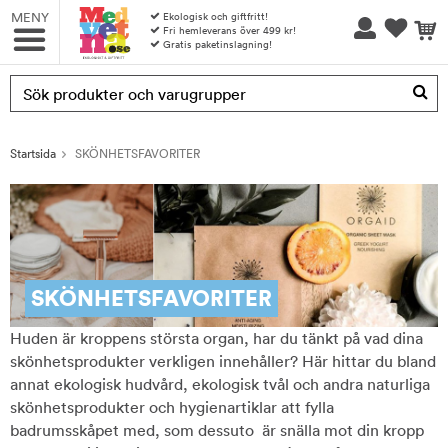
MENY
Ekologisk och giftfritt!
Fri hemleverans över 499 kr!
Gratis paketinslagning!
Produkten har blivit tillagd i varukorgen
Startsida
SKÖNHETSFAVORITER
SKÖNHETSFAVORITER
Huden är kroppens största organ, har du tänkt på vad dina
skönhetsprodukter verkligen innehåller? Här hittar du bland
annat ekologisk hudvård, ekologisk tvål och andra naturliga
skönhetsprodukter och hygienartiklar att fylla
badrumsskåpet med, som dessuto är snälla mot din kropp