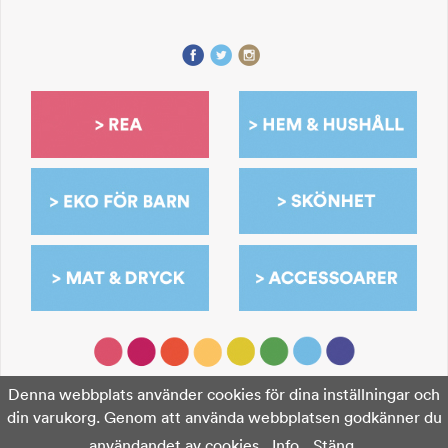
Denna webbplats använder cookies för dina inställningar och
din varukorg. Genom att använda webbplatsen godkänner du
användandet av cookies.
Info
Stäng