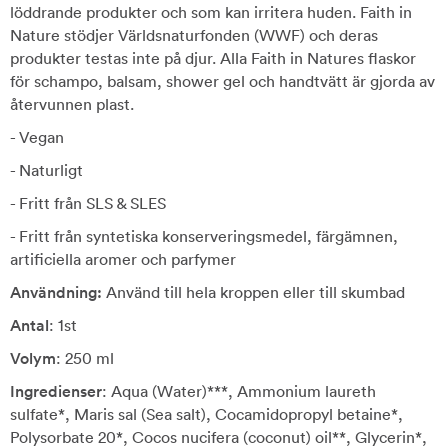
löddrande produkter och som kan irritera huden. Faith in
Nature stödjer Världsnaturfonden (WWF) och deras
produkter testas inte på djur. Alla Faith in Natures flaskor
för schampo, balsam, shower gel och handtvätt är gjorda av
återvunnen plast.
- Vegan
- Naturligt
- Fritt från SLS & SLES
- Fritt från syntetiska konserveringsmedel, färgämnen,
artificiella aromer och parfymer
Användning:
Använd till hela kroppen eller till skumbad
Antal
: 1st
Volym
: 250 ml
Ingredienser
: Aqua (Water)***, Ammonium laureth
sulfate*, Maris sal (Sea salt), Cocamidopropyl betaine*,
Polysorbate 20*, Cocos nucifera (coconut) oil**, Glycerin*,