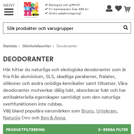
MENY
Ekologisk och giftfritt!
Fri hemleverans över 499 kr!
Gratis paketinslagning!
Produkten har blivit tillagd i varukorgen
Startsida
Skönhetsfavoriter
Deodoranter
DEODORANTER
Här hittar du naturliga och ekologiska deodoranter som är
fria från aluminium, SLS, skadliga parabener, ftalater,
silikoner och andra onödiga kemikalier samt tillsatser. Våra
deodoranter motverkar dålig lukt, absorberar fukt och har
antibakteriella egenskaper samtidigt som den naturliga
svettfunktionen inte rubbas.
Välj bland populära varumärken som
Bruns
,
Urtekram
,
Naturlig
Deo
och
Ben & Anna
PRODUKTFILTRERING
X - RENSA FILTER