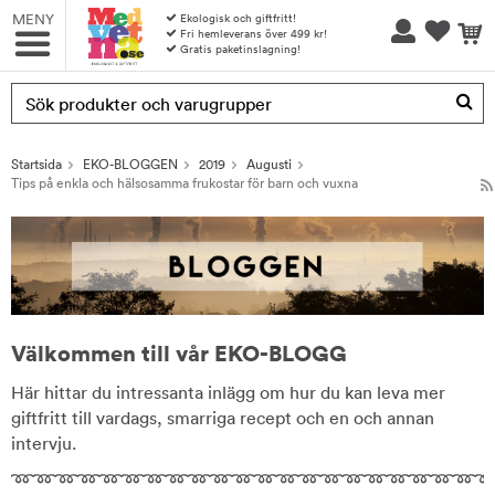
MENY
Ekologisk och giftfritt!
Fri hemleverans över 499 kr!
Gratis paketinslagning!
Produkten har blivit tillagd i varukorgen
Startsida
EKO-BLOGGEN
2019
Augusti
Tips på enkla och hälsosamma frukostar för barn och vuxna
Välkommen till vår EKO-BLOGG
Här hittar du intressanta inlägg om hur du kan leva mer
giftfritt till vardags, smarriga recept och en och annan
intervju.
➿➿➿➿➿➿➿➿➿➿➿➿➿➿➿➿➿➿➿➿➿