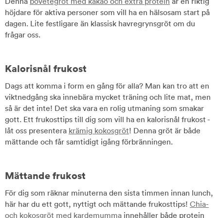
Denna
bovetegröt med kakao och extra protein
är en riktig
höjdare för aktiva personer som vill ha en hälsosam start på
dagen. Lite festligare än klassisk havregrynsgröt om du
frågar oss.
Kalorisnål frukost
Dags att komma i form en gång för alla? Man kan tro att en
viktnedgång ska innebära mycket träning och lite mat, men
så är det inte! Det ska vara en rolig utmaning som smakar
gott. Ett frukosttips till dig som vill ha en kalorisnål frukost -
låt oss presentera
krämig kokosgröt
! Denna gröt är både
mättande och får samtidigt igång förbränningen.
Mättande frukost
För dig som räknar minuterna den sista timmen innan lunch,
här har du ett gott, nyttigt och mättande frukosttips!
Chia-
och kokosgröt med kardemumma
innehåller både protein