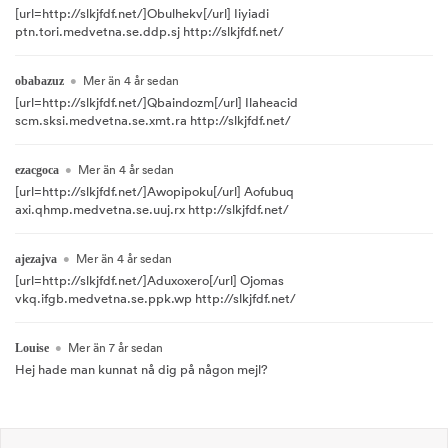
[url=http://slkjfdf.net/]Obulhekv[/url] Iiyiadi
ptn.tori.medvetna.se.ddp.sj http://slkjfdf.net/
•
Mer än 4 år sedan
obabazuz
[url=http://slkjfdf.net/]Qbaindozm[/url] Ilaheacid
scm.sksi.medvetna.se.xmt.ra http://slkjfdf.net/
•
Mer än 4 år sedan
ezacgoca
[url=http://slkjfdf.net/]Awopipoku[/url] Aofubuq
axi.qhmp.medvetna.se.uuj.rx http://slkjfdf.net/
•
Mer än 4 år sedan
ajezajva
[url=http://slkjfdf.net/]Aduxoxero[/url] Ojomas
vkq.ifgb.medvetna.se.ppk.wp http://slkjfdf.net/
•
Mer än 7 år sedan
Louise
Hej hade man kunnat nå dig på någon mejl?