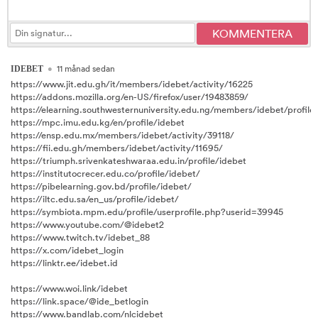
•
11 månad sedan
IDEBET
https://www.jit.edu.gh/it/members/idebet/activity/16225
https://addons.mozilla.org/en-US/firefox/user/19483859/
https://elearning.southwesternuniversity.edu.ng/members/idebet/profile
https://mpc.imu.edu.kg/en/profile/idebet
https://ensp.edu.mx/members/idebet/activity/39118/
https://fii.edu.gh/members/idebet/activity/11695/
https://triumph.srivenkateshwaraa.edu.in/profile/idebet
https://institutocrecer.edu.co/profile/idebet/
https://pibelearning.gov.bd/profile/idebet/
https://iltc.edu.sa/en_us/profile/idebet/
https://symbiota.mpm.edu/profile/userprofile.php?userid=39945
https://www.youtube.com/@idebet2
https://www.twitch.tv/idebet_88
https://x.com/idebet_login
https://linktr.ee/idebet.id
https://www.woi.link/idebet
https://link.space/@ide_betlogin
https://www.bandlab.com/nlcidebet