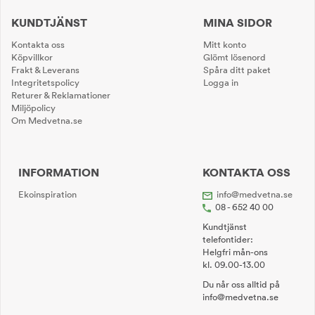
KUNDTJÄNST
MINA SIDOR
Kontakta oss
Mitt konto
Köpvillkor
Glömt lösenord
Frakt & Leverans
Spåra ditt paket
Integritetspolicy
Logga in
Returer & Reklamationer
Miljöpolicy
Om Medvetna.se
INFORMATION
KONTAKTA OSS
Ekoinspiration
info@medvetna.se
08 - 652 40 00
Kundtjänst
telefontider:
Helgfri mån-ons
kl. 09.00-13.00
Du når oss alltid på
info@medvetna.se