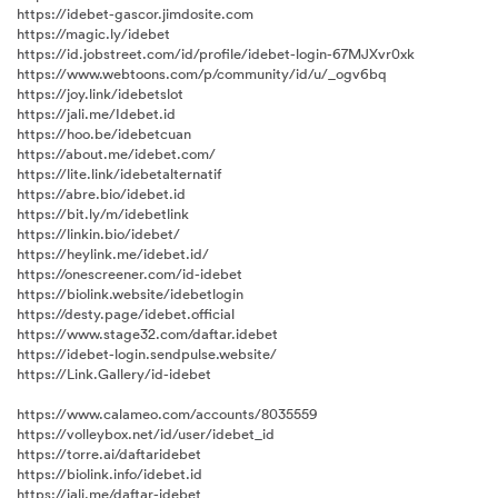
https://idebet-gascor.jimdosite.com
https://magic.ly/idebet
https://id.jobstreet.com/id/profile/idebet-login-67MJXvr0xk
https://www.webtoons.com/p/community/id/u/_ogv6bq
https://joy.link/idebetslot
https://jali.me/Idebet.id
https://hoo.be/idebetcuan
https://about.me/idebet.com/
https://lite.link/idebetalternatif
https://abre.bio/idebet.id
https://bit.ly/m/idebetlink
https://linkin.bio/idebet/
https://heylink.me/idebet.id/
https://onescreener.com/id-idebet
https://biolink.website/idebetlogin
https://desty.page/idebet.official
https://www.stage32.com/daftar.idebet
https://idebet-login.sendpulse.website/
https://Link.Gallery/id-idebet
https://www.calameo.com/accounts/8035559
https://volleybox.net/id/user/idebet_id
https://torre.ai/daftaridebet
https://biolink.info/idebet.id
https://jali.me/daftar-idebet