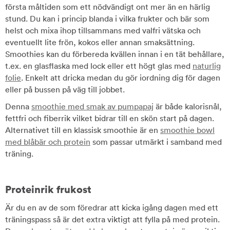
första måltiden som ett nödvändigt ont mer än en härlig
stund. Du kan i princip blanda i vilka frukter och bär som
helst och mixa ihop tillsammans med valfri vätska och
eventuellt lite frön, kokos eller annan smaksättning.
Smoothies kan du förbereda kvällen innan i en tät behållare,
t.ex. en glasflaska med lock eller ett högt glas med
naturlig
folie
. Enkelt att dricka medan du gör iordning dig för dagen
eller på bussen på väg till jobbet.
Denna
smoothie med smak av pumpapaj
är både kalorisnål,
fettfri och fiberrik vilket bidrar till en skön start på dagen.
Alternativet till en klassisk smoothie är en
smoothie bowl
med blåbär och protein
som passar utmärkt i samband med
träning.
Proteinrik frukost
Är du en av de som föredrar att kicka igång dagen med ett
träningspass så är det extra viktigt att fylla på med protein.