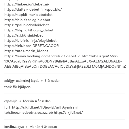
https://linkee.io/idebet.ai/
https://daftar-idebet.linkspot.bio/
https://tapkit.me/idebetsIot
https://bio.site/loginidebet
https://pal.bio/halloidebet
https://klip.id/@login_idebet
https://s.id/disinidebet
https://biolink.ninja/playidebet
https://lnk.boo/IDEBET.GACOR
https://utas.me/in_idebet
https://www.booking.com/hotel/id/idebet.id.html?label=gen173nr-
10CAsoaEIGaWRlYmV0SDNYBGh4iAEBmAEzuAEXyAEM2AED6AEB-
AEBiAIBqAIBuALOnrDGBsACAdICJDIzYzhjM2E3LTM0MjAtNDQyNi1hZmI3L
•
3 år sedan
mkljgv-makerietj lnyul.
tack för hjälpen.
•
Mer än 4 år sedan
eqoosijih
[url=http://slkjfdf.net/]Ujewis[/url] Ayarirani
toh.lbue.medvetna.se.xzz.ob http://slkjfdf.net/
•
Mer än 4 år sedan
iuesifuzuayat