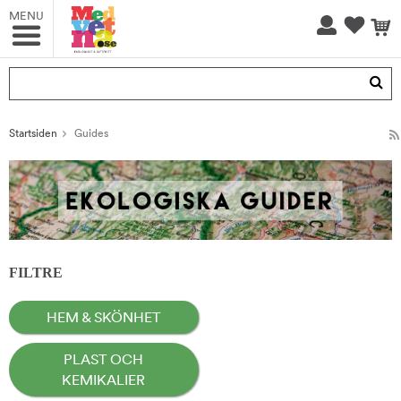
MENU
Produktet har blitt lagt til i handlekurven din
Startsiden
Guides
FILTRE
HEM & SKÖNHET
PLAST OCH
KEMIKALIER