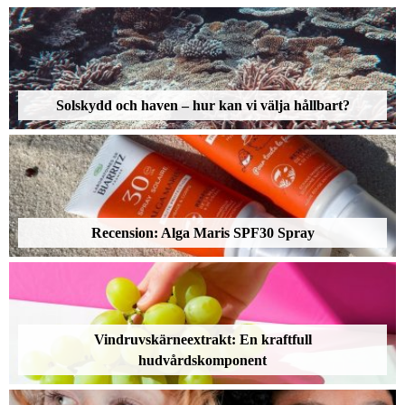
Solskydd och haven – hur kan vi välja hållbart?
Recension: Alga Maris SPF30 Spray
Vindruvskärneextrakt: En kraftfull
hudvårdskomponent