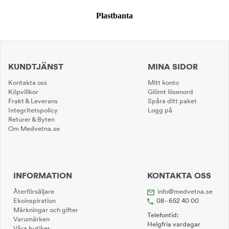
Plastbanta
KUNDTJÄNST
MINA SIDOR
Kontakta oss
Mitt konto
Köpvillkor
Glömt lösenord
Frakt & Leverans
Spåra ditt paket
Integritetspolicy
Logg på
Returer & Byten
Om Medvetna.se
INFORMATION
KONTAKTA OSS
Återförsäljare
info@medvetna.se
Ekoinspiration
08 - 652 40 00
Märkningar och gifter
Telefontid:
Varumärken
Helgfria vardagar
Våra butiker